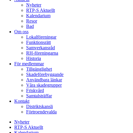
Nyheter
RTP-S Aktuellt
Kalendarium
Resor
Bad
Om oss
Lokalföreningar
Funktionsrätt
Samverkansråd
RH-föreningarna
Historia
För medlemmar
Tillgänglighet
Skadeförebyggande
Användbara länkar
Våra skadegrupper
Friskvård
Samtalsträffar
Kontakt
Distriktskansli
Förtroendevalda
Nyheter
RTP-S Aktuellt
Kalendarium