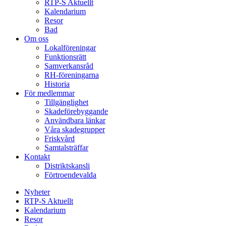
RTP-S Aktuellt
Kalendarium
Resor
Bad
Om oss
Lokalföreningar
Funktionsrätt
Samverkansråd
RH-föreningarna
Historia
För medlemmar
Tillgänglighet
Skadeförebyggande
Användbara länkar
Våra skadegrupper
Friskvård
Samtalsträffar
Kontakt
Distriktskansli
Förtroendevalda
Nyheter
RTP-S Aktuellt
Kalendarium
Resor