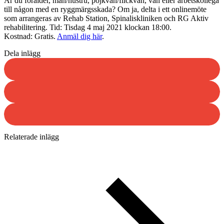
Är du förälder, man/hustru, pojkvän/flickvän, vän eller arbetskollega
till någon med en ryggmärgsskada? Om ja, delta i ett onlinemöte
som arrangeras av Rehab Station, Spinaliskliniken och RG Aktiv
rehabilitering. Tid: Tisdag 4 maj 2021 klockan 18:00.
Kostnad: Gratis.
Anmäl dig här
.
Dela inlägg
Relaterade inlägg