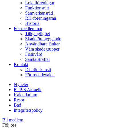
Lokalföreningar
Funktionsrätt
Samverkansråd
RH-föreningarna
Historia
För medlemmar
Tillgänglighet
Skadeförebyggande
Användbara länkar
Våra skadegrupper
Friskvård
Samtalsträffar
Kontakt
Distriktskansli
Förtroendevalda
Nyheter
RTP-S Aktuellt
Kalendarium
Resor
Bad
Integritetspolicy
Bli medlem
Följ oss