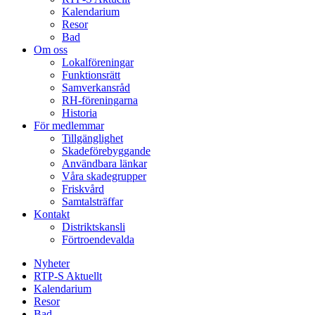
Kalendarium
Resor
Bad
Om oss
Lokalföreningar
Funktionsrätt
Samverkansråd
RH-föreningarna
Historia
För medlemmar
Tillgänglighet
Skadeförebyggande
Användbara länkar
Våra skadegrupper
Friskvård
Samtalsträffar
Kontakt
Distriktskansli
Förtroendevalda
Nyheter
RTP-S Aktuellt
Kalendarium
Resor
Bad