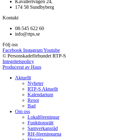
Kavallerivägen 24,
174 58 Sundbyberg
Kontakt
08-545 622 60
info@rtps.se
Följ oss
Facebook
Instagram
Youtube
© Personskadeförbundet RTP-S
Integritetspolicy
Producerat av Haus
Aktuellt
Nyheter
RTP-S Aktuellt
Kalendarium
Resor
Bad
Om oss
Lokalföreningar
Funktionsrätt
Samverkansråd
RH-föreningarna
Historia