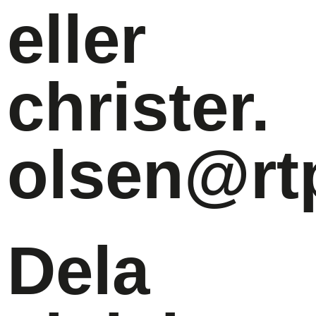
eller
christer.
olsen@rt
Dela