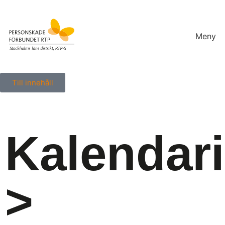
Meny
Till innehåll
Kalendar
>