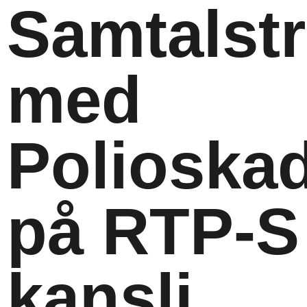
Samtalstr
med
Polioska
på RTP-S
kansli