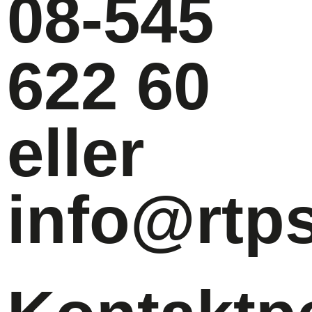
08-545
622 60
eller
info@rtp