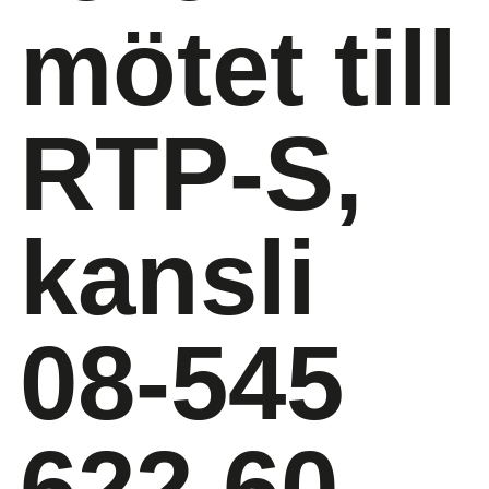
mötet till
RTP-S,
kansli
08-545
622 60