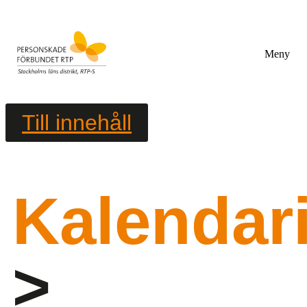
Meny
Till innehåll
Kalendar
>